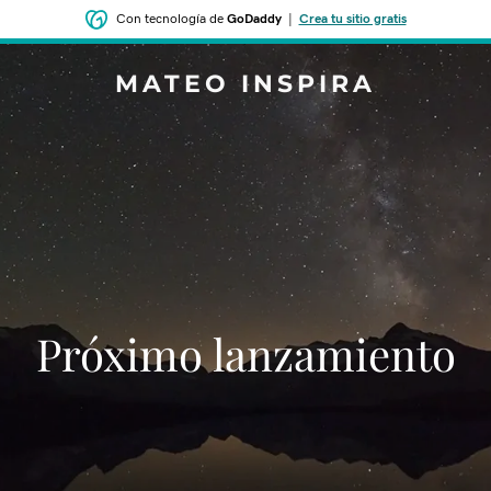
Con tecnología de
GoDaddy
|
Crea tu sitio gratis
MATEO INSPIRA
‌‌Próximo lanzamiento